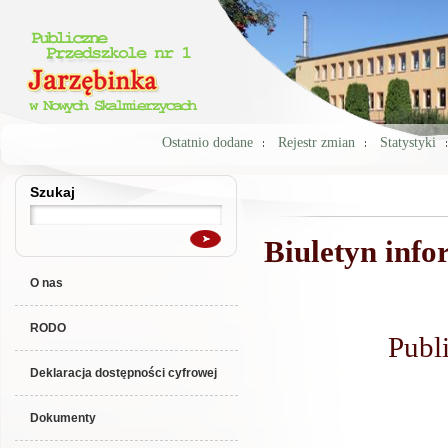
Ostatnio dodane
Rejestr zmian
Statystyki
Szukaj
Szukaj
Jesteś tutaj
Biuletyn info
O nas
RODO
Publ
Deklaracja dostępności cyfrowej
Dokumenty