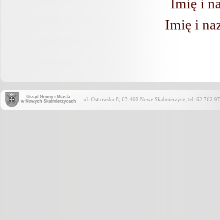
Imię i 
Imię i na
ul. Ostrowska 8; 63-460 Nowe Skalmierzyce; tel: 62 762 97