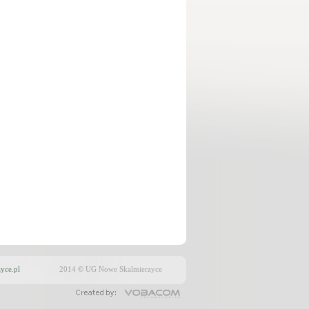
yce.pl
2014
©
UG Nowe Skalmierzyce