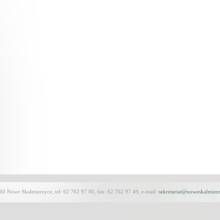
60 Nowe Skalmierzyce; tel: 62 762 97 00, fax: 62 762 97 49, e-mail:
sekretariat@noweskalmierz