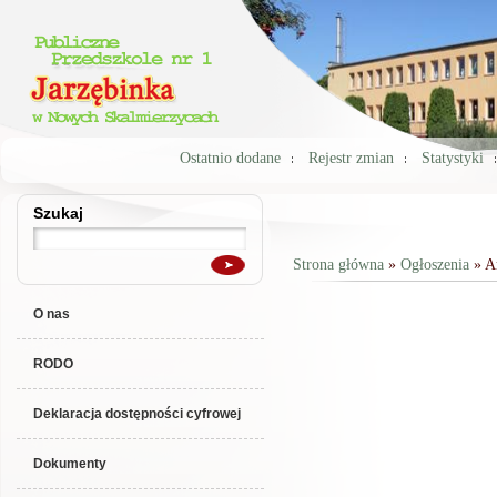
Ostatnio dodane
Rejestr zmian
Statystyki
Szukaj
Szukaj
Strona główna
»
Ogłoszenia
» A
Jesteś tutaj
O nas
RODO
Deklaracja dostępności cyfrowej
Dokumenty