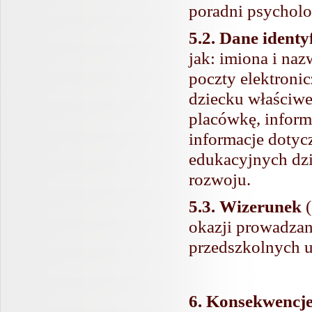
poradni psychol
5.2. Dane ident
jak: imiona i naz
poczty elektroni
dziecku właściwe
placówkę, inform
informacje dotyc
edukacyjnych dzi
rozwoju.
5.3. Wizerunek
(
okazji prowadzan
przedszkolnych u
6. Konsekwencje