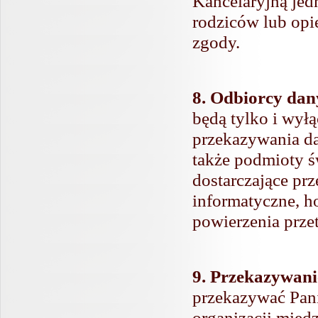
Kancelaryjną jed
rodziców lub op
zgody.
8. Odbiorcy da
będą tylko i wył
przekazywania da
także podmioty św
dostarczające prz
informatyczne, h
powierzenia prze
9. Przekazywan
przekazywać Pani
organizacji mię