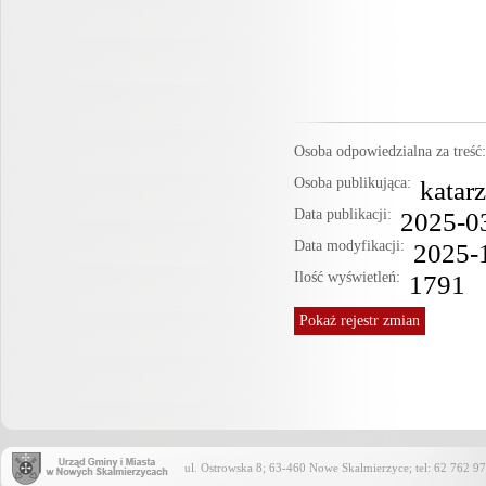
Osoba odpowiedzialna za treś
Osoba publikująca:
katar
Data publikacji:
2025-0
Data modyfikacji:
2025-
Ilość wyświetleń:
1791
Pokaż
rejestr zmian
ul. Ostrowska 8; 63-460 Nowe Skalmierzyce; tel: 62 762 97