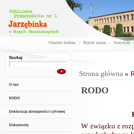
Ostatnio dodane
Rejestr zmian
Statystyki
Szukaj
Szukaj
Strona główna
» 
Jesteś tutaj
O nas
RODO
RODO
Deklaracja dostępności cyfrowej
W związku z roz
Dokumenty