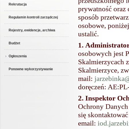
przedszkolnego l
Rekrutacja
prywatność oraz d
sposób przetwarz
Regulamin kontroli zarządczej
osobowe, poniżej
Rejestry, ewidencje, archiwa
ustalić.
1. Administrat
Budżet
osobowych jest P
Ogłoszenia
Skalmierzycach z
Skalmierzyce, zwa
Ponowne wykorzystywanie
mail:
jarzebinka
doręczeń: AE:P
2. Inspektor Oc
Ochrony Danych 
się skontaktować 
email:
iod.jarze